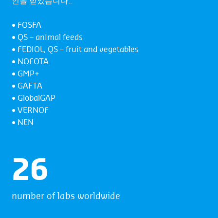
인을 받았습니다.:
• FOSFA
• QS – animal feeds
• FEDIOL, QS – fruit and vegetables
• NOFOTA
• GMP+
• GAFTA
• GlobalGAP
• VERNOF
• NEN
27
number of labs worldwide